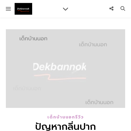
เด็กบ้านนอกรีวิว
ปัญหากลิ่นปาก