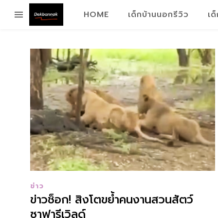
HOME
เด็กบ้านนอกรีวิว
เด
ข่าว
ข่าวช็อก! สิงโตขย้ำคนงานสวนสัตว์
ซาฟารีเวิลด์