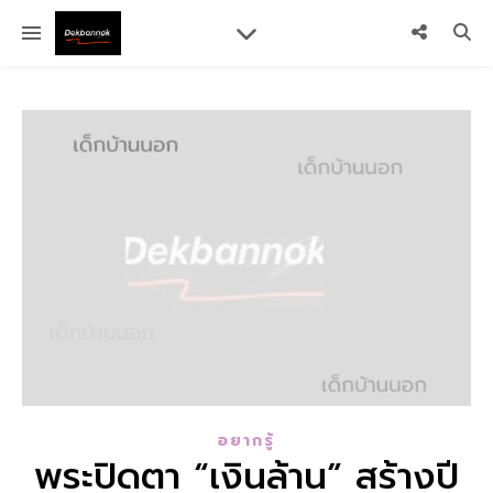
อยากรู้
พระปิดตา “เงินล้าน” สร้างปี