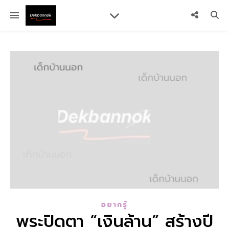
อยากรู้
พระปิดตา “เงินล้าน” สร้างปี