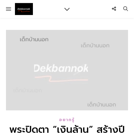
อยากรู้
พระปิดตา “เงินล้าน” สร้างปี