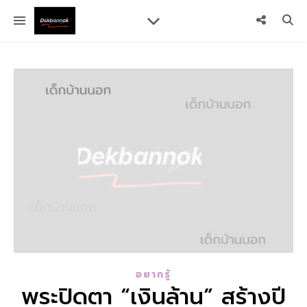
อยากรู้
พระปิดตา “เงินล้าน” สร้างปี