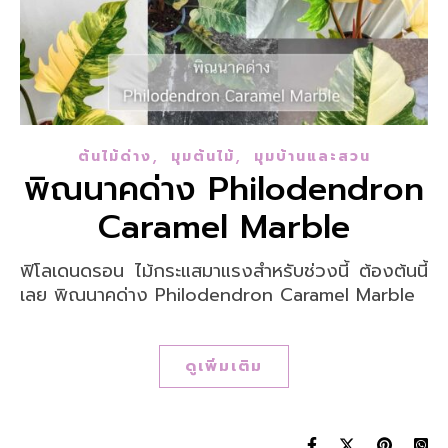
,
,
ต้นไม้ด่าง
มุมต้นไม้
มุมบ้านและสวน
พิณนาคด่าง Philodendron
Caramel Marble
ฟิโลเดนดรอน ไม้กระแสมาแรงสำหรับช่วงนี้ ต้องต้นนี้
เลย พิณนาคด่าง Philodendron Caramel Marble
ดูเพิ่มเติม