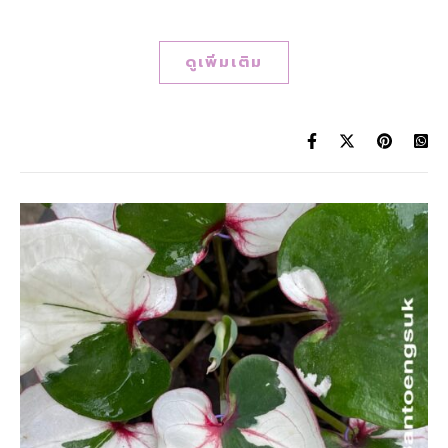
ดูเพิ่มเติม