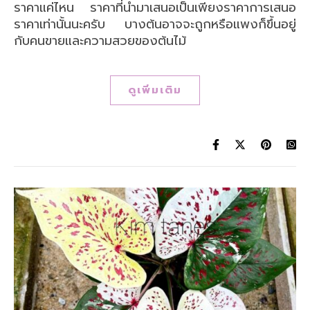
ราคาแค่ไหน ราคาที่นำมาเสนอเป็นเพียงราคาการเสนอ
ราคาเท่านั้นนะครับ บางต้นอาจจะถูกหรือแพงก็ขึ้นอยู่
กับคนขายและความสวยของต้นไม้
ดูเพิ่มเติม