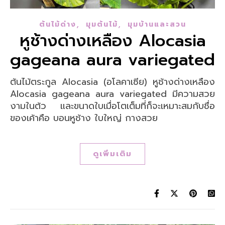
,
,
ต้นไม้ด่าง
มุมต้นไม้
มุมบ้านและสวน
หูช้างด่างเหลือง Alocasia
gageana aura variegated
ต้นไม้ตระกูล Alocasia (อโลคาเซีย) หูช้างด่างเหลือง
Alocasia gageana aura variegated มีความสวย
งามในต้ว และขนาดใบเมื่อโตเต็มที่ก็จะเหมาะสมกับชื่อ
ของเค้าคือ บอนหูช้าง ใบใหญ่ กางสวย
ดูเพิ่มเติม