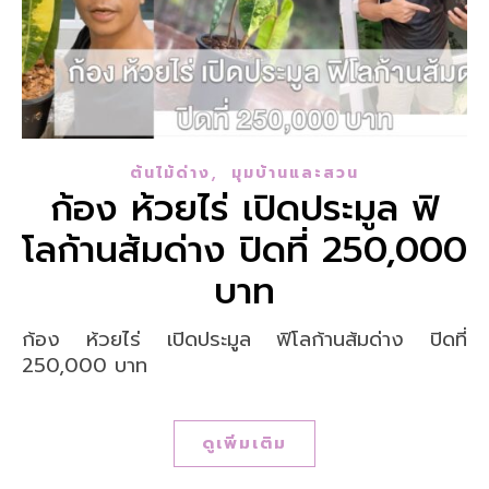
,
ต้นไม้ด่าง
มุมบ้านและสวน
ก้อง ห้วยไร่ เปิดประมูล ฟิ
โลก้านส้มด่าง ปิดที่ 250,000
บาท
ก้อง ห้วยไร่ เปิดประมูล ฟิโลก้านส้มด่าง ปิดที่
250,000 บาท
ดูเพิ่มเติม