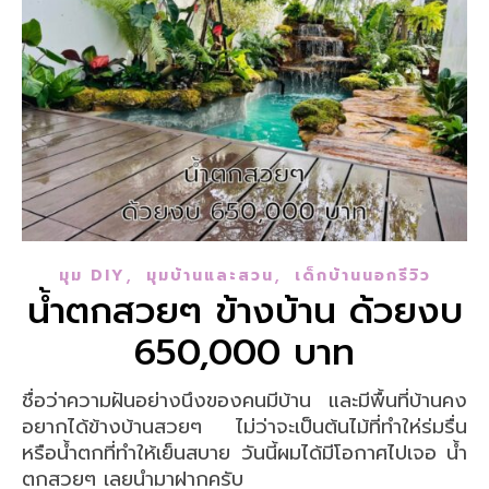
,
,
มุม DIY
มุมบ้านและสวน
เด็กบ้านนอกรีวิว
น้ำตกสวยๆ ข้างบ้าน ด้วยงบ
650,000 บาท
ชื่อว่าความฝันอย่างนึงของคนมีบ้าน และมีพื้นที่บ้านคง
อยากได้ข้างบ้านสวยๆ ไม่ว่าจะเป็นต้นไม้ที่ทำให่ร่มรื่น
หรือน้ำตกที่ทำให้เย็นสบาย วันนี้ผมได้มีโอกาศไปเจอ น้ำ
ตกสวยๆ เลยนำมาฝากครับ