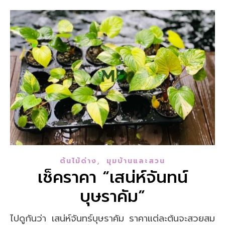
,
ต้นไม้ด่าง
มุมบ้านและสวน
เช็คราคา “เสน่ห์จันทน์
บุษราคัม”
ไปดูกันว่า เสน่ห์จันทร์บุษราคัม ราคาแต่ละต้นจะสวยสม