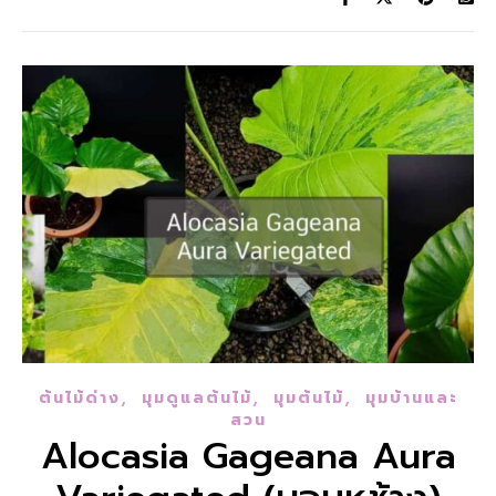
,
,
,
ต้นไม้ด่าง
มุมดูแลต้นไม้
มุมต้นไม้
มุมบ้านและ
สวน
Alocasia Gageana Aura