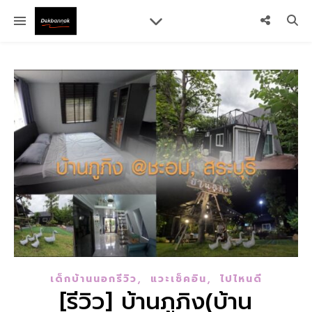
,
,
เด็กบ้านนอกรีวิว
แวะเช็คอิน
ไปไหนดี
[รีวิว] บ้านภูภิง(บ้าน