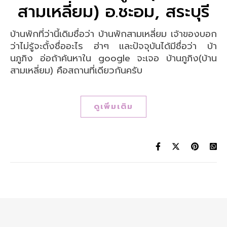
สามเหลี่ยม) อ.ชะอม, สระบุรี
บ้านพักที่ว่านี้เดิมชื่อว่า บ้านพักสามเหลี่ยม เจ้าของบอก
ว่าไม่รู้จะตั้งชื่ออะไร ฮ่าๆ และปัจจุบันได้มีชื่อว่า บ้า
นภูภิง อ่อถ้าค้นหาใน google จะเจอ บ้านภูภิง(บ้าน
สามเหลี่ยม) คือสถานที่เดียวกันครับ
ดูเพิ่มเติม