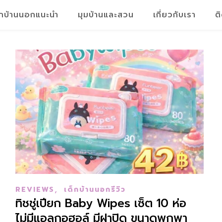
็กบ้านนอกแนะนำ
มุมบ้านและสวน
เกี่ยวกับเรา
ต
,
REVIEWS
เด็กบ้านนอกรีวิว
ทิชชู่เปียก Baby Wipes เซ็ต 10 ห่อ
ไม่มีแอลกอฮอล์ มีฝาปิด ขนาดพกพา