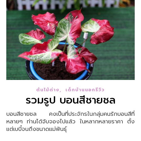
,
ต้นไม้ด่าง
เด็กบ้านนอกรีวิว
รวมรูป บอนสีชายชล
บอนสีชายชล คงเป็นที่ประจักรในกลุ่มคนรักบอนสีที่
หลายๆ ท่านได้จับจองไปแล้ว ในหลากหลายราคา ตั้ง
แต่เบบี๋จนถึงขนาดแม่พันธ์ุ