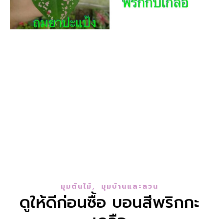
,
มุมต้นไม้
มุมบ้านและสวน
ดูให้ดีก่อนซื้อ บอนสีพริก​กะ​