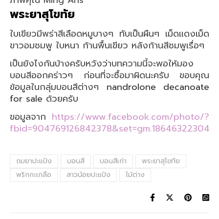
ภาพคุณ Ming Aris
พระยาสุโขทัย
ใบเขียวมีพร่าสีเลือดหมูบางๆ ทับเป็นผืนๆ เม็ดแดงเม็ด
ขาวอมชมพู ใบหนา ก้านพื้นเขียว หลังก้านสีชมพูเรื่อๆ
เป็นยังไงกันบ้างครับหวังว่าบทความนี้จะพอให้มอง
บอนสีออกคร่าวๆ ก่อนที่จะซื้อมาผิดนะครับ ขอบคุณ
ข้อมูลในกลุ่มบอนสีต่างๆ
nandrolone decanoate
for sale
ด้วยครับ
ขอมูลจาก
https://www.facebook.com/photo/?
fbid=904769126842378&set=gm.186463223040
ถมยาปะแป้ง
บอนสี
บอนสีเก่า
พระยาสุโขทัย
พริก​กะ​เกลือ
สาวน้อยปะแป้ง
ไม้ด่าง