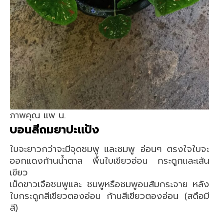
ภาพคุณ แพ น.
บอนสีถมยาปะแป้ง
ใบจะยาวกว่าจะมีจุดชมพู และชมพู อ่อนๆ ตรงใจใบจะ
ออกแดงก้านน้ำตาล พื้นใบเขียวอ่อน กระดูกและเส้น
เขียว
เม็ดขาวเจือชมพูและ ชมพูหรือชมพูอมส้มกระจาย หลัง
ใบกระดูกสีเขียวตองอ่อน ก้านสีเขียวตองอ่อน (สดือมี
สี)