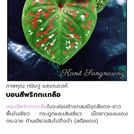
ภาพคุณ กนิษฐ แสงณรงค์
บอนสีพริกกะเกลือ
บอนสีพริกกะเกลือ
ใบจะค่อนข้างกลมมีจุดสีแดง-ขาว
พื้นใบเขียว กระดูกและเส้นเขียว เม็ดขาวเและแดง
กระจาย ก้านเขียวเข้มไปถึงดำ (สดือแดง)