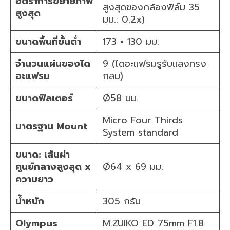
อัตราการขยายภาพ
สูงสุดของกล้องฟิล์ม 35
สูงสุด
มม.: 0.2x)
ขนาดพื้นที่ขั้นต่ำ
173 × 130 มม.
จำนวนแผ่นของได
9 (ไดอะแฟรมรูรับแสงทรง
อะแฟรม
กลม)
ขนาดฟิลเตอร์
Ø58 มม.
Micro Four Thirds
มาตรฐาน Mount
System standard
ขนาด: เส้นผ่า
ศูนย์กลางสูงสุด x
Ø64 x 69 มม.
ความยาว
น้ำหนัก
305 กรัม
Olympus
M.ZUIKO ED 75mm F1.8