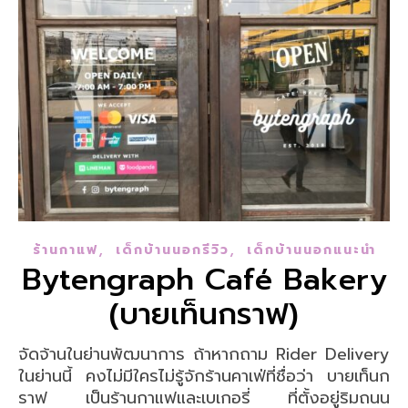
,
,
ร้านกาแฟ
เด็กบ้านนอกรีวิว
เด็กบ้านนอกแนะนำ
Bytengraph Café Bakery
(บายเท็นกราฟ)
จัดจ้านในย่านพัฒนาการ ถ้าหากถาม Rider Delivery
ในย่านนี้ คงไม่มีใครไม่รู้จักร้านคาเฟ่ที่ชื่อว่า บายเท็นก
ราฟ เป็นร้านกาแฟและเบเกอรี่ ที่ตั้งอยู่ริมถนน