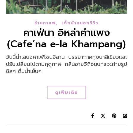
,
ร้านกาแฟ
เด็กบ้านนอกรีวิว
คาเฟ่นา อิหล่าฅำแพง
(Cafe’na e-la Khampang)
วันนี้นำเสนอคาเฟ่โซนอีสาน บรรยากาศทุ่งนาสีเขียวและ
ปรับเปลี่ยนไปตามฤดูกาล กลิ่นอายวิถีชนบทแวะถ่ายรูป
ชิลๆ ดื่มน้ำเย็นๆ
ดูเพิ่มเติม