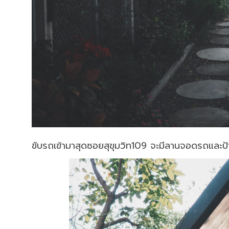
ขับรถเข้ามาสุดซอยสุขุมวิท109 จะมีลานจอดรถและป้