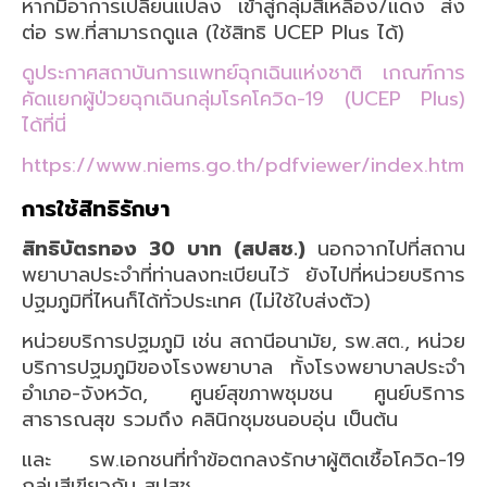
หากมีอาการเปลี่ยนแปลง เข้าสู่กลุ่มสีเหลือง/แดง ส่ง
ต่อ รพ.ที่สามารถดูแล (ใช้สิทธิ UCEP Plus ได้)
ดูประกาศสถาบันการแพทย์ฉุกเฉินแห่งชาติ เกณฑ์การ
คัดแยกผู้ป่วยฉุกเฉินกลุ่มโรคโควิด-19 (UCEP Plus)
ได้ที่นี่
https://www.niems.go.th/pdfviewer/index.html
การใช้สิทธิรักษา
สิทธิบัตรทอง 30 บาท (สปสช.)
นอกจากไปที่สถาน
พยาบาลประจำที่ท่านลงทะเบียนไว้ ยังไปที่หน่วยบริการ
ปฐมภูมิที่ไหนก็ได้ทั่วประเทศ (ไม่ใช้ใบส่งตัว)
หน่วยบริการปฐมภูมิ เช่น สถานีอนามัย, รพ.สต., หน่วย
บริการปฐมภูมิของโรงพยาบาล ทั้งโรงพยาบาลประจำ
อำเภอ-จังหวัด, ศูนย์สุขภาพชุมชน ศูนย์บริการ
สาธารณสุข รวมถึง คลินิกชุมชนอบอุ่น เป็นต้น
และ รพ.เอกชนที่ทำข้อตกลงรักษาผู้ติดเชื้อโควิด-19
กลุ่มสีเขียวกับ สปสช.