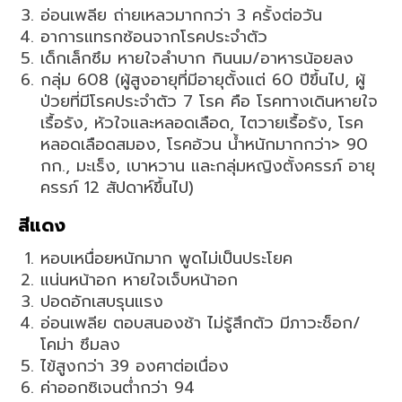
อ่อนเพลีย ถ่ายเหลวมากกว่า 3 ครั้งต่อวัน
อาการแทรกซ้อนจากโรคประจำตัว
เด็กเล็กซึม หายใจลำบาก กินนม/อาหารน้อยลง
กลุ่ม 608 (ผู้สูงอายุที่มีอายุตั้งแต่ 60 ปีขึ้นไป, ผู้
ป่วยที่มีโรคประจำตัว 7 โรค คือ โรคทางเดินหายใจ
เรื้อรัง, หัวใจและหลอดเลือด, ไตวายเรื้อรัง, โรค
หลอดเลือดสมอง, โรคอ้วน น้ำหนักมากกว่า> 90
กก., มะเร็ง, เบาหวาน และกลุ่มหญิงตั้งครรภ์ อายุ
ครรภ์ 12 สัปดาห์ขึ้นไป)
สีแดง
หอบเหนื่อยหนักมาก พูดไม่เป็นประโยค
แน่นหน้าอก หายใจเจ็บหน้าอก
ปอดอักเสบรุนแรง
อ่อนเพลีย ตอบสนองช้า ไม่รู้สึกตัว มีภาวะช็อก/
โคม่า ซึมลง
ไข้สูงกว่า 39 องศาต่อเนื่อง
ค่าออกซิเจนต่ำกว่า 94