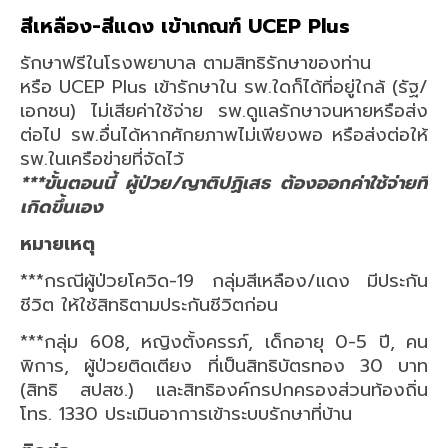
สีเหลือง-สีแดง เข้าเกณฑ์ UCEP Plus
รักษาฟรีในโรงพยาบาล ตามสิทธิรักษาของท่าน
หรือ UCEP Plus เข้ารักษาใน รพ.ใดก็ได้ที่อยู่ใกล้ (รัฐ/
เอกชน) ไม่เสียค่าใช้จ่าย รพ.ดูแลรักษาจนหายหรือส่ง
ต่อไป รพ.อื่นได้หากศักยภาพไม่เพียงพอ หรือส่งต่อให้
รพ.ในเครือข่ายที่จัดไว้
***ขั้นตอนนี้ ผู้ป่วย/ญาติปฏิเสธ ต้องออกค่าใช้จ่ายที่
เกิดขึ้นเอง
หมายเหตุ
***กรณีผู้ป่วยโควิด-19 กลุ่มสีเหลือง/แดง มีประกัน
ชีวิต ให้ใช้สิทธิตามประกันชีวิตก่อน
***กลุ่ม 608, หญิงตั้งครรภ์, เด็กอายุ 0-5 ปี, คน
พิการ, ผู้ป่วยติดเตียง ที่เป็นสิทธิบัตรทอง 30 บาท
(สิทธิ สปสช.) และสิทธิองค์กรปกครองส่วนท้องถิ่น
โทร. 1330 ประเมินอาการเข้าระบบรักษาที่บ้าน