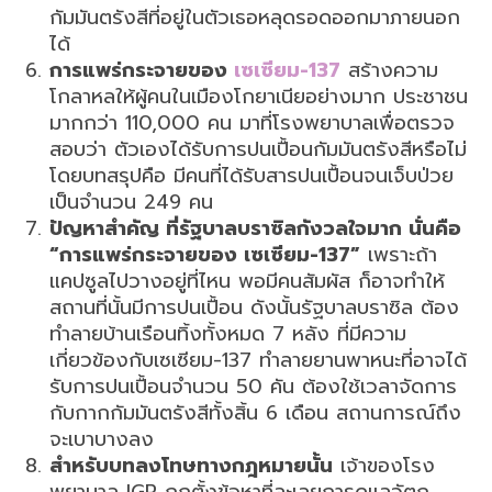
กัมมันตรังสีที่อยู่ในตัวเธอหลุดรอดออกมาภายนอก
ได้
การแพร่กระจายของ
เซเซียม-137
สร้างความ
โกลาหลให้ผู้คนในเมืองโกยาเนียอย่างมาก ประชาชน
มากกว่า 110,000 คน มาที่โรงพยาบาลเพื่อตรวจ
สอบว่า ตัวเองได้รับการปนเปื้อนกัมมันตรังสีหรือไม่
โดยบทสรุปคือ มีคนที่ได้รับสารปนเปื้อนจนเจ็บป่วย
เป็นจำนวน 249 คน
ปัญหาสำคัญ ที่รัฐบาลบราซิลกังวลใจมาก นั่นคือ
“การแพร่กระจายของ เซเซียม-137”
เพราะถ้า
แคปซูลไปวางอยู่ที่ไหน พอมีคนสัมผัส ก็อาจทำให้
สถานที่นั้นมีการปนเปื้อน ดังนั้นรัฐบาลบราซิล ต้อง
ทำลายบ้านเรือนทิ้งทั้งหมด 7 หลัง ที่มีความ
เกี่ยวข้องกับเซเซียม-137 ทำลายยานพาหนะที่อาจได้
รับการปนเปื้อนจำนวน 50 คัน ต้องใช้เวลาจัดการ
กับกากกัมมันตรังสีทั้งสิ้น 6 เดือน สถานการณ์ถึง
จะเบาบางลง
สำหรับบทลงโทษทางกฎหมายนั้น
เจ้าของโรง
พยาบาล IGR ถูกตั้งข้อหาที่ละเลยการดูแลวัตถุ