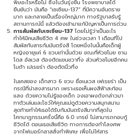
พิษอะไรหรือไม่ ซึ่งในวันรุ่งขึ้น โรงพยาบาลได้
ยืนยันว่า มันคือ “เซเซียม-137” ที่มีความอันตราย
มาก และกลายเป็นเรื่องใหญ่มาก ทางรัฐบาลรับรู้
สถานการณ์นี้ แล้วต้องเข้ามาแก้ปัญหาเป็นการด่วน
การสัมผัสกับเซเซียม-137
โดยไม่รู้ว่าเป็นอะไร
ทำให้มีคนเสียชีวิต 4 ศพ ในช่วงเวลา 1 เดือนที่ไป
สัมผัสกับสารกัมมันตรังสี โดยหนึ่งในนั้นคือเด็กผู้
หญิงอายุแค่ 6 ขวบเท่านั้นด้วย ขณะที่หัวขโมย ซาน
โตส อัลเวส ต้องตัดแขนขวาทิ้ง ส่วนหัวขโมยอีกคน
โมต้า เปเรยร่า ต้องตัดนิ้วทิ้ง
ในเคสของ เด็กสาว 6 ขวบ ชื่อเนเวส เฟเรยร่า เป็น
กรณีที่น่าสงสารมาก เพราะเธอเห็นผงสีฟ้าสะท้อน
แสง ด้วยความไม่รู้ของเด็ก จงเอาผงดังกล่าวมา
ทาตัวเล่นและโชว์ให้คุณแม่ดูด้วยความสนุกสนาน
สุดท้ายทำให้เธอได้รับกัมมันตรังสีมากที่สุดใน
โศกนาฏกรรมครั้งนี้คือ 6.0 เกรย์ ไม่สามารถกอบกู้
ชีวิตได้ ตอนเธอเสียชีวิต ทางการต้องทำโลงศพ
จากไฟเบอร์กลาสสั่งทำพิเศษ เพื่อไม่ให้สาร