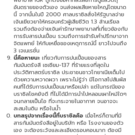
อันตรายของตัวเอง จนส่งผลเสียหายใหญ่โตขนาด
นี้ จากนั้นในปี 2000 ศาลบราซิลสั่งให้รัฐบาลจ่าย
เงินเยียวยาให้ครอบครัวผู้เสียชีวิต 1.3 ล้านเรียล
รวมถึงต้องจ่ายเงินค่ารักษาพยาบาลที่เกี่ยวข้องกับ
การรับสารปนเปื้อน รวมถึงการเข้ารับคำปรึกษาจาก
จิตแพทย์ ให้กับเหยื่อของเหตุการณ์นี้ ยาวไปจนถึง
3 เจเนเรชั่น
นี่คือหายนะ
เกี่ยวกับการปนเปื้อนของสาร
กัมมันตรังสี เซเซียม-137 ที่ร้ายแรงที่สุดใน
ประวัติศาสตร์บราซิล ประชาชนชาวโกยาเนียเต็มไป
ด้วยความหวาดผวา เพราะไม่รู้ว่า มีโอกาสไปสัมผัส
คนที่ได้รับการปนเปื้อนมาหรือเปล่า แต่ในกรณีของ
บราซิลโชคยังดี ที่ไม่ได้มีการนำไปหลอมเผาไหม้ใดๆ
จนกลายเป็นไอ ที่จะกระจายในอากาศ จนอาจจะ
สะสมในดิน หรือในน้ำ
บทสรุปจากเรื่องนี้ที่บราซิลคือ
เมื่อไหร่ก็ตามที่มี
สารกัมมันตรังสีอยู่ในบริษัท หรือ โรงงานของตัว
เอง จะต้องระวังและละเอียดรอบคอบมาก ต้องมี