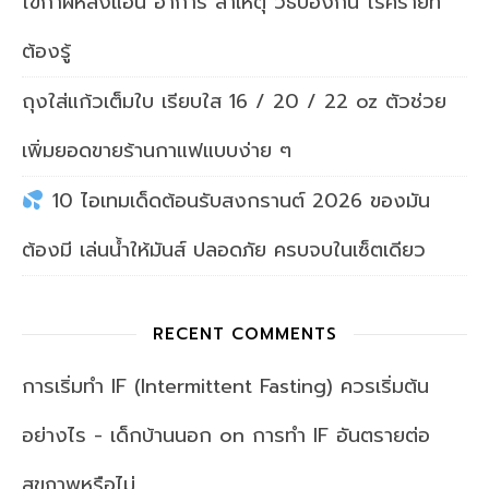
ไข้กาฬหลังแอ่น อาการ สาเหตุ วิธีป้องกัน โรคร้ายที่
ต้องรู้
ถุงใส่แก้วเต็มใบ เรียบใส 16 / 20 / 22 oz ตัวช่วย
เพิ่มยอดขายร้านกาแฟแบบง่าย ๆ
10 ไอเทมเด็ดต้อนรับสงกรานต์ 2026 ของมัน
ต้องมี เล่นน้ำให้มันส์ ปลอดภัย ครบจบในเซ็ตเดียว
RECENT COMMENTS
การเริ่มทำ IF (Intermittent Fasting) ควรเริ่มต้น
อย่างไร - เด็กบ้านนอก
on
การทำ IF อันตรายต่อ
สุขภาพหรือไม่