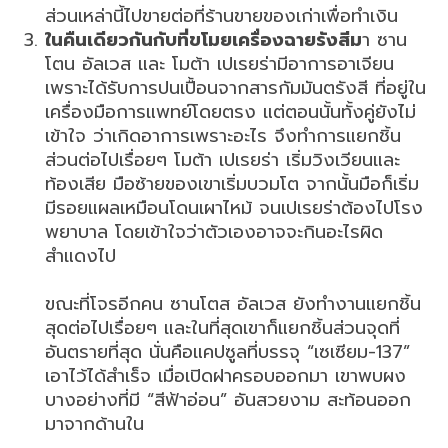
ส่วนเหล่านี้ไปขายต่อที่ร้านขายของเก่าเพื่อทำเงิน
ในคืนเดียวกันกับที่ขโมยเครื่องฉายรังสีม
า ซาน
โตน อัลเวส และ โมต้า เปเรยร่ามีอาการอาเจียน
เพราะได้รับการปนเปื้อนจากสารกัมมันตรังสี ที่อยู่ใน
เครื่องมือการแพทย์โดยตรง แต่ตอนนั้นทั้งคู่ยังไม่
เข้าใจ ว่าเกิดอาการเพราะอะไร จึงทำการแยกชิ้น
ส่วนต่อไปเรื่อยๆ โมต้า เปเรยร่า เริ่มวิงเวียนและ
ท้องเสีย มือซ้ายของเขาเริ่มบวมโต จากนั้นมือก็เริ่ม
มีรอยแผลเหมือนโดนเผาไหม้ จนเปเรยร่าต้องไปโรง
พยาบาล โดยเข้าใจว่าตัวเองอาจจะกินอะไรผิด
สำแดงไป
ขณะที่โจรอีกคน ซานโตส อัลเวส ยังทำงานแยกชิ้น
สุดต่อไปเรื่อยๆ และในที่สุดเขาก็แยกชิ้นส่วนจุดที่
อันตรายที่สุด นั่นคือแคปซูลที่บรรจุ “เซเซียม-137”
เอาไว้ได้สำเร็จ เมื่อเปิดฝาครอบออกมา เขาพบผง
บางอย่างที่มี “สีฟ้าอ่อน” อันสวยงาม สะท้อนออก
มาจากด้านใน