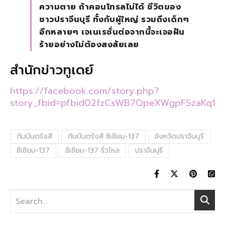
ความตาย ถ้าคอนโทรลไม่ได้ ชีวิตของ
ชาวปราจีนบุรี ทั้งกับผู้ใหญ่ รวมถึงเด็กๆ
อีกหลายๆ เจเนเรชั่นต่อจากนี้จะเจอฝัน
ร้ายอย่างไม่ต้องสงสัยเลย
สำนักข่าวทูเดย์
https://facebook.com/story.php?
story_fbid=pfbid02fzCsWB7QpeXWgpFSzaKq1sP
กัมมันตรังสี
กัมมันตรังสี ซีเซียม-137
จังหวัดปราจีนบุรี
ซีเซียม-137
ซีเซียม-137 รั่วไหล
ปราจีนบุรี