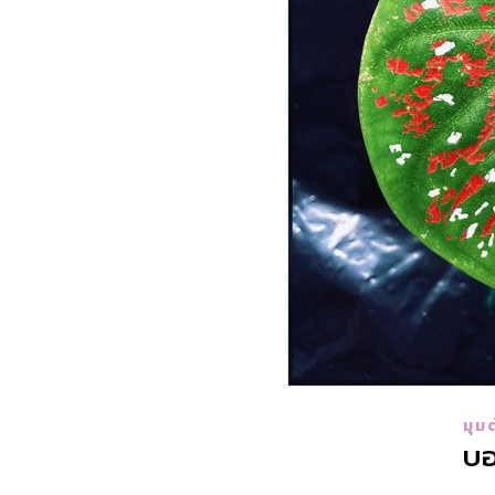
มุมต
บอ