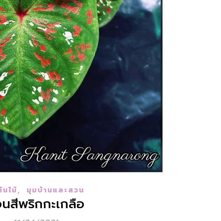
,
้นไม้
มุมบ้านและสวน
นสีพริก​กะ​เกลือ