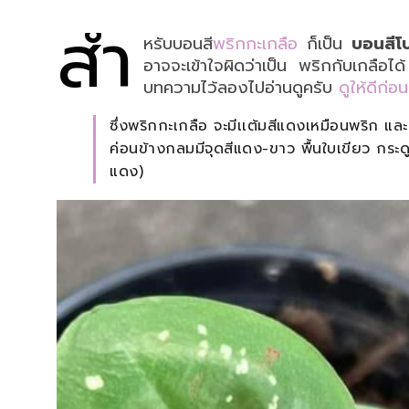
สำ
หรับบอนสี
พริกกะเกลือ
ก็เป็น
บอนสีโ
อาจจะเข้าใจผิดว่าเป็น พริกกับเกลือไ
บทความไว้ลองไปอ่านดูครับ
ดูให้ดีก่อ
ซึ่งพริกกะเกลือ จะมีเเต้มสีแดงเหมือนพริก แ
ค่อนข้างกลมมีจุดสีแดง-ขาว พื้นใบเขียว กระ
แดง)