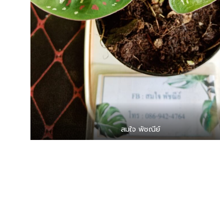
สมใจ พัชณีย์