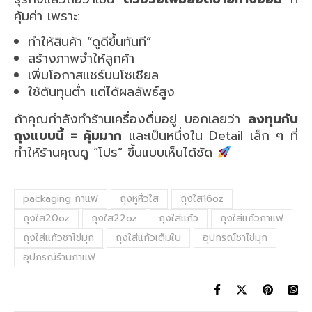
คุ้มค่า เพราะ:
ทำให้สินค้า “ดูดีขึ้นทันที”
สร้างภาพจำให้ลูกค้า
เพิ่มโอกาสแชร์บนโซเชียล
ใช้ต้นทุนต่ำ แต่ได้ผลลัพธ์สูง
ถ้าคุณกำลังทำร้านเครื่องดื่มอยู่ บอกเลยว่า
ลงทุนกับ
ถุงแบบนี้ = คุ้มมาก
และเป็นหนึ่งใน Detail เล็ก ๆ ที่
ทำให้ร้านคุณดู “โปร” ขึ้นแบบเห็นได้ชัด
packaging กาแฟ
ถุงหูหิ้วใส
ถุงใส16oz
ถุงใส20oz
ถุงใส22oz
ถุงใส่แก้ว
ถุงใส่แก้วกาแฟ
ถุงใส่แก้วชาไข่มุก
ถุงใส่แก้วเต็มใบ
อุปกรณ์ชาไข่มุก
อุปกรณ์ร้านกาแฟ