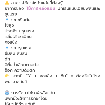
อาการไข้กาฬหลังแอ่นที่ต้องรู้
อาการของ
ไข้กาฬหลังแอ่น
มักเริ่มแบบเฉียบพลันและ
รุนแรง
ระยะเริ่มต้น
ไข้สูง
ปวดศีรษะรุนแรง
คลื่นไส้ อาเจียน
คอแข็ง
ระยะรุนแรง
ซึมลง สับสน
ชัก
มีผื่นจ้ำเลือดตามตัว
ช็อก ความดันตก
หากมี “ไข้ + คอแข็ง + ซึม” = ต้องรีบไปโรง
พยาบาลทันที
การรักษาไข้กาฬหลังแอ่น
แพทย์จะให้การรักษาโดย:
ให้ยาปฏิชีวนะทันที