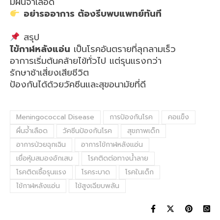
มีผื่นจ้ำเลือด
อย่ารออาการ ต้องรีบพบแพทย์ทันที
สรุป
ไข้กาฬหลังแอ่น
เป็นโรคอันตรายที่ลุกลามเร็ว
อาการเริ่มต้นคล้ายไข้ทั่วไป แต่รุนแรงกว่า
รักษาช้าเสี่ยงเสียชีวิต
ป้องกันได้ด้วยวัคซีนและสุขอนามัยที่ดี
Meningococcal Disease
การป้องกันโรค
คอแข็ง
ผื่นจ้ำเลือด
วัคซีนป้องกันโรค
สุขภาพเด็ก
อาการป่วยฉุกเฉิน
อาการไข้กาฬหลังแอ่น
เยื่อหุ้มสมองอักเสบ
โรคติดต่อทางน้ำลาย
โรคติดเชื้อรุนแรง
โรคระบาด
โรคในเด็ก
ไข้กาฬหลังแอ่น
ไข้สูงเฉียบพลัน