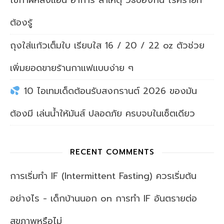
ไข้กาฬหลังแอ่น อาการ สาเหตุ วิธีป้องกัน โรคร้ายที่
ต้องรู้
ถุงใส่แก้วเต็มใบ เรียบใส 16 / 20 / 22 oz ตัวช่วย
เพิ่มยอดขายร้านกาแฟแบบง่าย ๆ
10 ไอเทมเด็ดต้อนรับสงกรานต์ 2026 ของมัน
ต้องมี เล่นน้ำให้มันส์ ปลอดภัย ครบจบในเซ็ตเดียว
RECENT COMMENTS
การเริ่มทำ IF (Intermittent Fasting) ควรเริ่มต้น
อย่างไร - เด็กบ้านนอก
on
การทำ IF อันตรายต่อ
สุขภาพหรือไม่