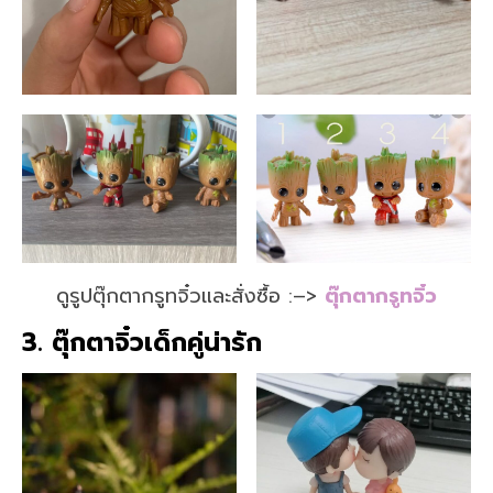
ดูรูปตุ๊กตากรูทจิ๋วและสั่งซื้อ :–>
ตุ๊กตากรูทจิ๋ว
3. ตุ๊กตาจิ๋วเด็กคู่น่ารัก