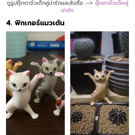
ดูรูปตุ๊กตาจิ๋วเด็กคู่น่ารักและสั่งซื้อ :–>
ตุ๊กตาจิ๋วเด็กคู่
น่ารัก
4. ฟิกเกอร์แมวเต้น