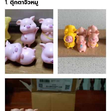
1.
ตุ๊กตาจิ๋วหมู