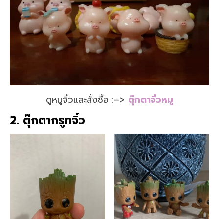
ดูหมูจิ๋วและสั่งซื้อ :–>
ตุ๊กตาจิ๋วหมู
2. ตุ๊กตากรูทจิ๋ว