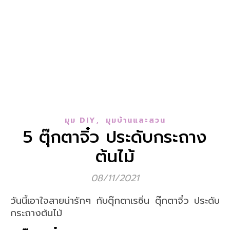
,
มุม DIY
มุมบ้านและสวน
5 ตุ๊กตาจิ๋ว ประดับกระถาง
ต้นไม้
08/11/2021
วันนี้เอาใจสายน่ารักๆ กับตุ๊กตาเรซิ่น ตุ๊กตาจิ๋ว ประดับ
กระถางต้นไม้