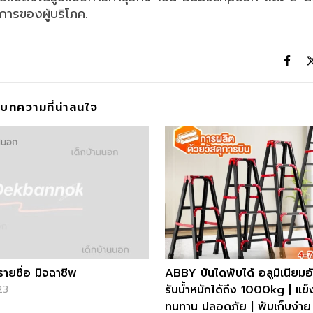
การของผู้บริโภค.
บทความที่น่าสนใจ
ยชื่อ มิจฉาชีพ
ABBY บันไดพับได้ อลูมิเนียมอ
รับน้ำหนักได้ถึง 1000kg | แข
23
ทนทาน ปลอดภัย | พับเก็บง่าย