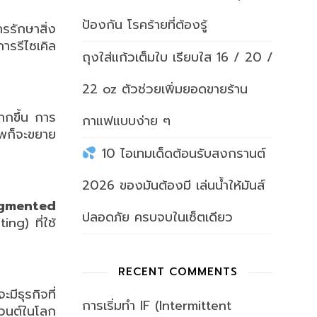
ป้องกัน โรคร้ายที่ต้องรู้
รรักษาสิ่ง
ารรีไซเคิล
ถุงใส่แก้วเต็มใบ เรียบใส 16 / 20 /
22 oz ตัวช่วยเพิ่มยอดขายร้าน
ากขึ้น การ
กาแฟแบบง่าย ๆ
าพก็จะขยาย
10 ไอเทมเด็ดต้อนรับสงกรานต์
2026 ของมันต้องมี เล่นน้ำให้มันส์
gmented
ปลอดภัย ครบจบในเซ็ตเดียว
ng) ที่ใช้
RECENT COMMENTS
ีธุรกิจที่
การเริ่มทำ IF (Intermittent
เวนต์ในโลก