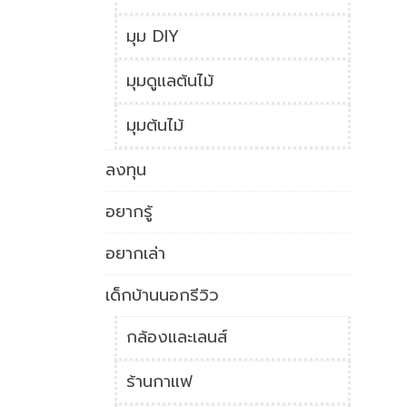
มุม DIY
มุมดูแลต้นไม้
มุมต้นไม้
ลงทุน
อยากรู้
อยากเล่า
เด็กบ้านนอกรีวิว
กล้องและเลนส์
ร้านกาแฟ