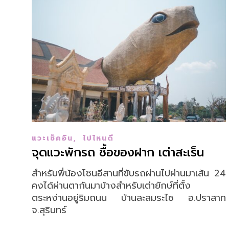
,
แวะเช็คอิน
ไปไหนดี
จุดแวะพักรถ ซื้อของฝาก เต่าสะเร็น
สำหรับพี่น้องโซนอีสานที่ขับรถผ่านไปผ่านมาเส้น 24
คงได้ผ่านตากันมาบ้างสำหรับเต่ายักษ์ที่ตั้ง
ตระหง่านอยู่ริมถนน บ้านละลมระไซ อ.ปราสาท
จ.สุรินทร์