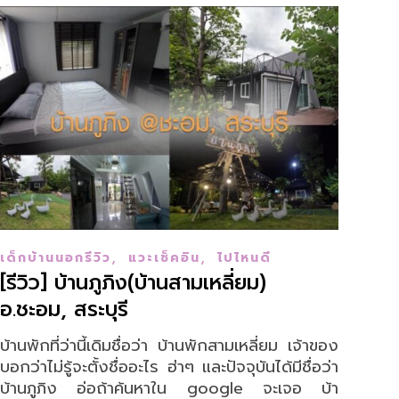
,
,
เด็กบ้านนอกรีวิว
แวะเช็คอิน
ไปไหนดี
[รีวิว] บ้านภูภิง(บ้านสามเหลี่ยม)
อ.ชะอม, สระบุรี
บ้านพักที่ว่านี้เดิมชื่อว่า บ้านพักสามเหลี่ยม เจ้าของ
บอกว่าไม่รู้จะตั้งชื่ออะไร ฮ่าๆ และปัจจุบันได้มีชื่อว่า
บ้านภูภิง อ่อถ้าค้นหาใน google จะเจอ บ้า