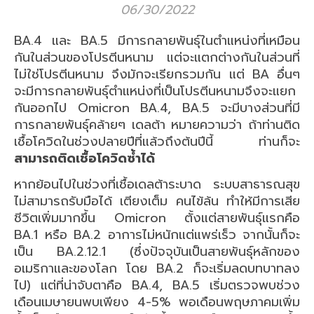
06/30/2022
BA.4 และ BA.5 มีการกลายพันธุ์ในตำแหน่งที่เหมือน
กันในส่วนของโปรตีนหนาม แต่จะแตกต่างกันในส่วนที่
ไม่ใช่โปรตีนหนาม จึงมักจะเรียกรวมกัน แต่ BA อื่นๆ
จะมีการกลายพันธุ์ตำแหน่งที่เป็นโปรตีนหนามจึงจะแยก
กันออกไป Omicron BA.4, BA.5 จะมีบางส่วนที่มี
การกลายพันธุ์คล้ายๆ เดลต้า หมายความว่า ถ้าท่านติด
เชื้อโควิดในช่วงปลายปีที่แล้วถึงต้นปีนี้ ท่านก็จะ
สามารถติดเชื้อโควิดซ้ำได้
หากย้อนไปในช่วงที่เชื้อเดลต้าระบาด ระบบสาธารณสุข
ไม่สามารถรับมือได้ เตียงเต็ม คนไข้ล้น ทำให้มีการเสีย
ชีวิตเพิ่มมากขึ้น Omicron ตั้งแต่สายพันธุ์แรกคือ
BA.1 หรือ BA.2 อาการไม่หนักแต่แพร่เร็ว จากนั้นก็จะ
เป็น BA.2.12.1 (ซึ่งปัจจุบันเป็นสายพันธุ์หลักของ
อเมริกาและของโลก โดย BA.2 ก็จะเริ่มลดบทบาทลง
ไป) แต่ที่น่าจับตาคือ BA.4, BA.5 เริ่มตรวจพบช่วง
เดือนเมษายนพบเพียง 4-5% พอเดือนพฤษภาคมเพิ่ม