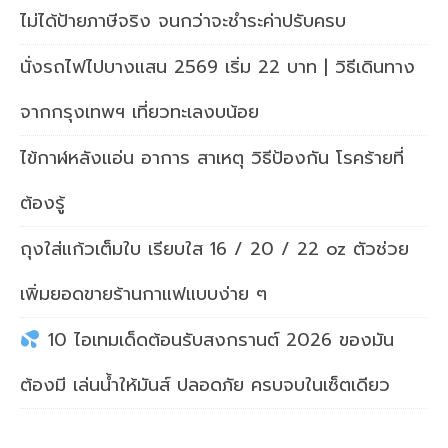
ไม่ได้ป้ายภาษีจริง จนกว่าจะชำระค่าปรับครบ
นั่งรถไฟไปบางแสน 2569 เริ่ม 22 บาท | วิธีเดินทาง
จากกรุงเทพฯ เที่ยวทะเลงบน้อย
ไข้กาฬหลังแอ่น อาการ สาเหตุ วิธีป้องกัน โรคร้ายที่
ต้องรู้
ถุงใส่แก้วเต็มใบ เรียบใส 16 / 20 / 22 oz ตัวช่วย
เพิ่มยอดขายร้านกาแฟแบบง่าย ๆ
10 ไอเทมเด็ดต้อนรับสงกรานต์ 2026 ของมัน
ต้องมี เล่นน้ำให้มันส์ ปลอดภัย ครบจบในเซ็ตเดียว