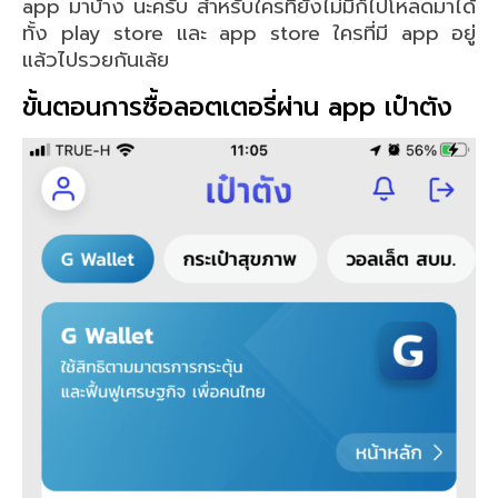
app มาบ้าง นะครับ สำหรับใครที่ยังไม่มีก็ไปโหลดมาได้
ทั้ง play store และ app store ใครที่มี app อยู่
แล้วไปรวยกันเล้ย
ขั้นตอนการซื้อลอตเตอรี่ผ่าน app เป๋าตัง