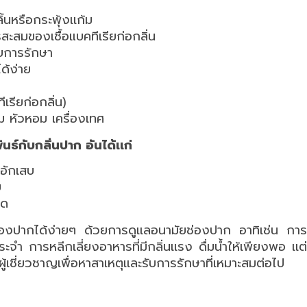
นหรือกระพุ้งเเก้ม
รสะสมของเชื้อแบคทีเรียก่อกลิ่น
ับการรักษา
ได้ง่าย
เรียก่อกลิ่น)
ม หัวหอม เครื่องเทศ
ธ์กับกลิ่นปาก อันได้เเก่
อักเสบ
บ
อด
่องปากได้ง่ายๆ ด้วยการดูเเลอนามัยช่องปาก อาทิเช่น การเ
นประจำ การหลีกเลี่ยงอาหารที่มีกลิ่นเเรง ดื่มน้ำให้เพียงพอ เ
้เชี่ยวชาญเพื่อหาสาเหตุเเละรับการรักษาที่เหมาะสมต่อไป