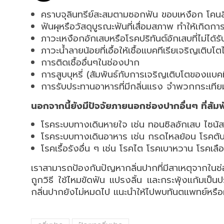
คราบจุลินทรีย์สะสมตามซอกฟัน ขอบเหงือก โคนลิ้
ฟันผุหรือวัสดุบูรณะฟันที่เสื่อมสภาพ ทำให้เกิดกา
ภาวะเหงือกอักเสบหรือโรคปริทันต์อักเสบที่ไม่ได้ร
ภาวะน้ำลายน้อยที่เอื้อให้เชื้อเเบคทีเรียเจริญเติบโต
การติดเชื้ออื่นๆในช่องปาก
การสูบบุหรี่ (สัมพันธ์กับการเจริญเติบโตของแบคที
การรับประทานอาหารที่มีกลิ่นเเรง จำพวกกระเทีย
นอกจากนี้ยังมีปัจจัยภายนอกช่องปากอื่นๆ ที่สัมพัน
โรคระบบทางเดินหายใจ เช่น ทอนซิลอักเสบ ไซนัส
โรคระบบทางเดินอาหาร เช่น กรดไหลย้อน โรคตั
โรคเรื้อรังอื่น ๆ เช่น โรคไต โรคเบาหวาน โรคเลื
เราสามารถป้องกันปัญหากลิ่นปากที่มีสาเหตุจากในช
ถูกวิธี ใช้ไหมขัดฟัน เเปรงลิ้น เเละกระพุ้งเเก้มเป็
กลิ่นปากยังไม่หมดไป เเนะนำให้ไปพบทันตเเพทย์หรือผู