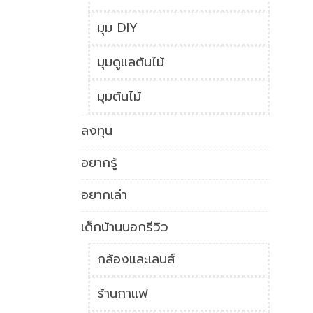
มุม DIY
มุมดูแลต้นไม้
มุมต้นไม้
ลงทุน
อยากรู้
อยากเล่า
เด็กบ้านนอกรีวิว
กล้องและเลนส์
ร้านกาแฟ