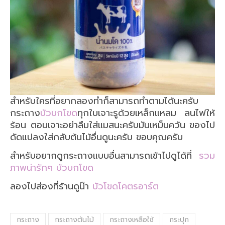
สำหรับใครที่อยากลองทำก็สามารถทำตามได้นะครับ
กระถาง
บัวบกโขด
ทุกใบเจาะรูด้วยเหล็กแหลม ลนไฟให้
ร้อน ตอนเจาะอย่าลืมใส่แมสนะครับมันเหม็นควัน ของไป
ดัดแปลงใส่กลับต้นไม้อื่นดูนะครับ ขอบคุณครับ
สำหรับอยากดูกระถางแบบอื่นสามารถเข้าไปดูได้ที่
รวม
ภาพน่ารักๆ บัวบกโขด
ลองไปส่องที่ร้านดูน๊า
บัวโขดโคตรอาร์ต
กระถาง
กระถางต้นไม้
กระถางเหลือใช้
กระปุก