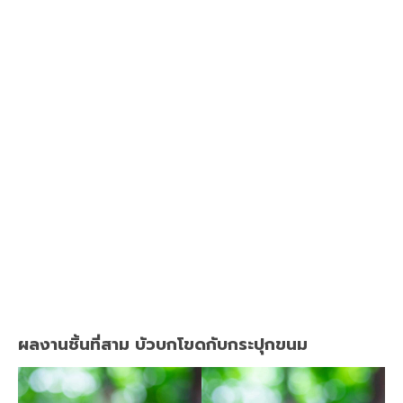
ผลงานชิ้นที่สาม บัวบกโขดกับกระปุกขนม