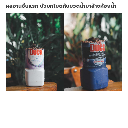
ผลงานชิ้นแรก บัวบกโขดกับขวดน้ำยาล้างห้องน้ำ