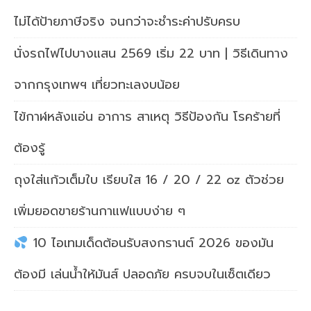
ไม่ได้ป้ายภาษีจริง จนกว่าจะชำระค่าปรับครบ
นั่งรถไฟไปบางแสน 2569 เริ่ม 22 บาท | วิธีเดินทาง
จากกรุงเทพฯ เที่ยวทะเลงบน้อย
ไข้กาฬหลังแอ่น อาการ สาเหตุ วิธีป้องกัน โรคร้ายที่
ต้องรู้
ถุงใส่แก้วเต็มใบ เรียบใส 16 / 20 / 22 oz ตัวช่วย
เพิ่มยอดขายร้านกาแฟแบบง่าย ๆ
10 ไอเทมเด็ดต้อนรับสงกรานต์ 2026 ของมัน
ต้องมี เล่นน้ำให้มันส์ ปลอดภัย ครบจบในเซ็ตเดียว