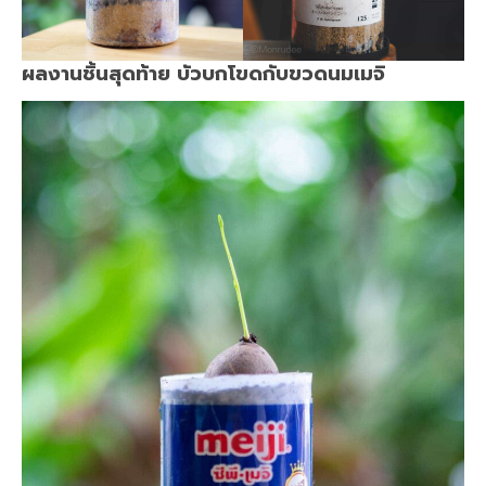
ผลงานชิ้นสุดท้าย บัวบกโขดกับขวดนมเมจิ