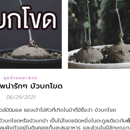
มุมบ้านและสวน
พน่ารักๆ บัวบกโขด
06/29/2021
ินิมอล ของเจ้าไม้หัวที่เกิดในป่าที่มีชื่อว่า บัวบกโขด
ัวบกโขดหรือบัวบกป่า เป็นไม้โขดชนิดหนึ่งในตะกูลเดียวกับ
ต
นกลมฝังตัวอยู่ในดินคอยเก็บสะสมอาหาร และส่วนใบมีลักษณะ