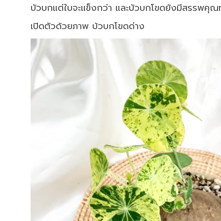
บัวบกแต่ใบจะแข็งกว่า และบัวบกโขดยังมีสรรพคุ
เปิดตัวด้วยภาพ บ้วบกโขดด่าง