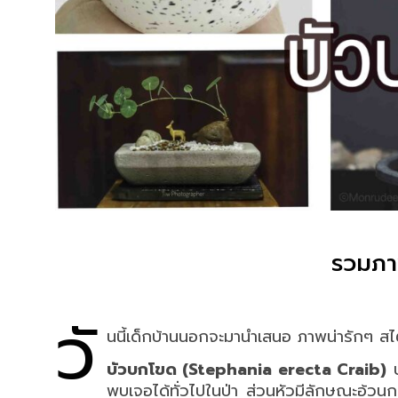
รวมภา
วั
นนี้เด็กบ้านนอกจะมานำเสนอ ภาพน่ารักๆ สไตล์ม
บัวบกโขด (Stephania erecta Craib)
บ
พบเจอได้ทั่วไปในป่า ส่วนหัวมีลักษณะอ้ว