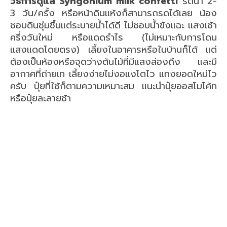
วิธีการดูแล
Syngonium milk confetti
รดน้ำ 2-
3 วัน/ครั้ง หรือหน้าดินแห้งก็สามารถรดได้เลย น้อง
ชอบดินชุ่มชื้นแต่ระบายน้ำได้ดี ไม่ชอบน้ำขังแฉะ แสงเช้า
ครึ่งวันใหม่ หรือแดดรำไร (ไม่เหมาะกับการโดน
แสงแดดโดยตรง) เลี้ยงในอาคารหรือในบ้านก็ได้ แต่
ต้องเป็นห้องหรือจุดว่างต้นไม้ที่มีแสงส่องถึง และมี
อากาศที่ถ่ายเท เลี้ยงง่ายไม่งอแงโตไว แทงยอดใหม่ไว
ครับ ปุ๋ยที่ใช้ก็ตามความเหมาะสม แนะนำปุ๋ยออสโมโค้ท
หรือปุ๋ยละลายช้า