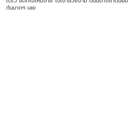
โตไว แตกใบใหม่ง่าย ใบเงาสวยงาม ต้นนี้ต่างชาตินิยม
กันมากๆ เลย