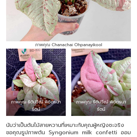
ภาพคุณ Chanachai Ohpanayikool
ภาพคุณ ธิติปวีณ์ พิชิตธนา
ภาพคุณ ธิติปวีณ์ พิชิตธนา
รัตน์
รัตน์
นับว่าเป็นต้นไม้สายหวานที่เหมาะกับคุณผู้หญิงซะจริง
ขอคุณรูปภาพต้น Syngonium milk confetti ออม